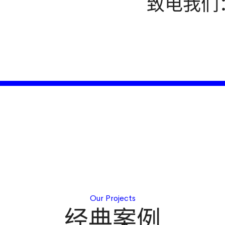
致电我们：+
Our Projects
经典案例