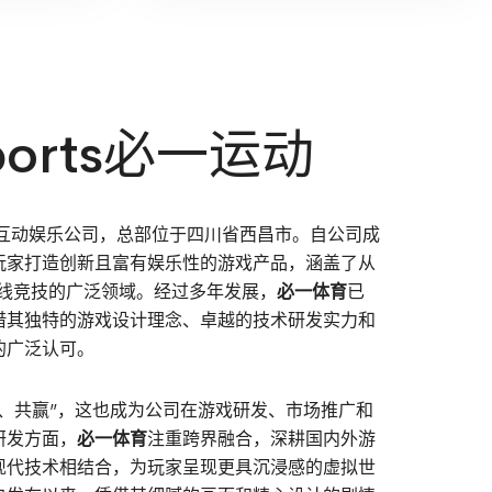
ports必一运动
的互动娱乐公司，总部位于四川省西昌市。自公司成
玩家打造创新且富有娱乐性的游戏产品，涵盖了从
在线竞技的广泛领域。经过多年发展，
必一体育
已
借其独特的游戏设计理念、卓越的技术研发实力和
的广泛认可。
、共赢”，这也成为公司在游戏研发、市场推广和
研发方面，
必一体育
注重跨界融合，深耕国内外游
现代技术相结合，为玩家呈现更具沉浸感的虚拟世