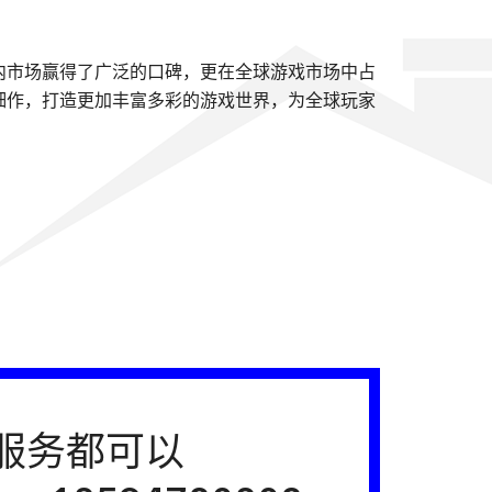
。
内市场赢得了广泛的口碑，更在全球游戏市场中占
细作，打造更加丰富多彩的游戏世界，为全球玩家
服务都可以