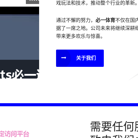
戏玩法和技术，推动整个行业的革新
通过不懈的努力，
必一体育
不仅在国
据了一席之地。公司未来将继续深耕
带来更多欢乐与惊喜。
关于我们
需要任何