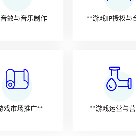
戏音效与音乐制作
**游戏IP授权与
*游戏市场推广**
**游戏运营与营