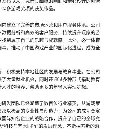
自发布以来，凭借其细腻的画面和精心设计的剧情
外众多游戏奖项的获奖作品。
围内建立了完善的市场运营和用户服务体系。公司
户数据分析和高效的客户服务，持续提升玩家的游
中找到属于自己的乐趣与成就感。此外，
必一体育
赛事，推动了中国游戏产业的国际化进程，成为全
行，积极支持本地社区的发展与教育事业。在公司
供了大量就业机会，同时还通过多种形式捐助教育
计人才的培养，帮助更多的年轻人实现梦想。
的研发团队已经涵盖了数百位行业精英，从游戏策
员都以极高的专业性与创造力，为公司的成功奠定
家国际知名企业的战略合作，提升了自己的全球竞
承“科技与艺术同行”的发展理念，不断探索新的游