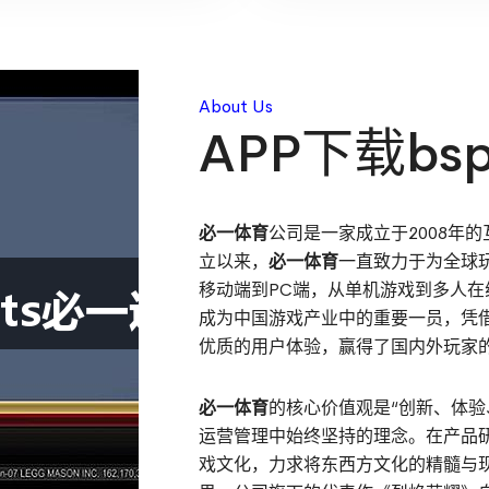
About Us
APP下载bs
必一体育
公司是一家成立于2008年
立以来，
必一体育
一直致力于为全球
移动端到PC端，从单机游戏到多人
成为中国游戏产业中的重要一员，凭
优质的用户体验，赢得了国内外玩家
必一体育
的核心价值观是“创新、体验
运营管理中始终坚持的理念。在产品
戏文化，力求将东西方文化的精髓与