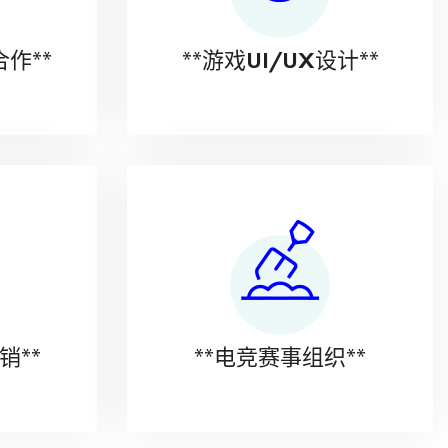
合作**
**游戏UI/UX设计**
销**
**电竞赛事组织**