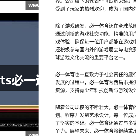
界。公司旗下的代表作《烈焰荣耀》
受到了玩家的热烈欢迎，成为了国内
除了游戏研发，
必一体育
还在全球范
通过创新的游戏社交功能、精准的用
戏体验，确保每一位用户都能在游戏
还积极参与国内外的游戏展会与电竞
球游戏文化交流的重要平台之一。
必一体育
也一直致力于社会责任的履
发展的过程中，
必一体育
为西昌市提
资源，支持青少年科技创新与游戏设
随着公司规模的不断壮大，
必一体育
划、程序开发到艺术设计，每一位成
了坚实的基础。
必一体育
还通过与多
争力。展望未来，
必一体育
将继续秉