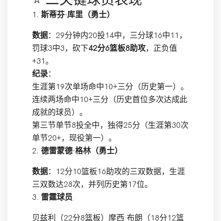
1.
斯蒂芬·库里（勇士）
数据
：29分钟内20投14中，三分球16中11，
罚球3中3，砍下
42分6篮板8助攻
，正负值
+31。
纪录
：
生涯第19次单场命中10+三分（历史第一）。
连续两场命中10+三分（历史首位多次达成此
成就的球员）。
第三节单节8投全中，独得25分（生涯第30次
单节20+，现役第一）。
2.
德雷蒙德·格林（勇士）
数据
：12分10篮板16助攻的三双数据，生涯
三双数达28次，并列历史第17位。
3.
雷霆球员
贝兹利（22分8篮板）摩西·布朗（18分12篮