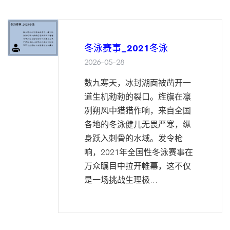
冬泳赛事_2021冬泳
2026-05-28
数九寒天，冰封湖面被凿开一
道生机勃勃的裂口。旌旗在凛
冽朔风中猎猎作响，来自全国
各地的冬泳健儿无畏严寒，纵
身跃入刺骨的水域。发令枪
响，2021年全国性冬泳赛事在
万众瞩目中拉开帷幕，这不仅
是一场挑战生理极...