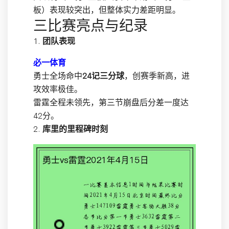
板）表现较突出，但整体实力差距明显。
三比赛亮点与纪录
1.
团队表现
必一体育
勇士全场命中
24记三分球
，创赛季新高，进
攻效率极佳。
雷霆全程未领先，第三节崩盘后分差一度达
42分。
2.
库里的里程碑时刻