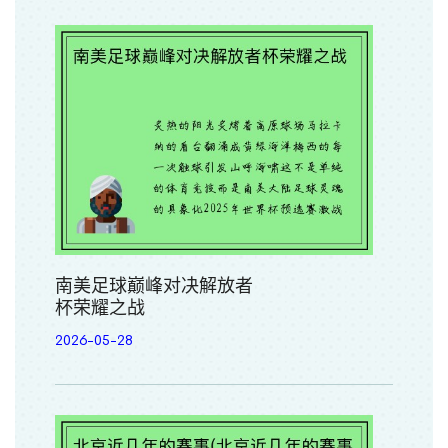
南美足球巅峰对决解放者
杯荣耀之战
2026-05-28