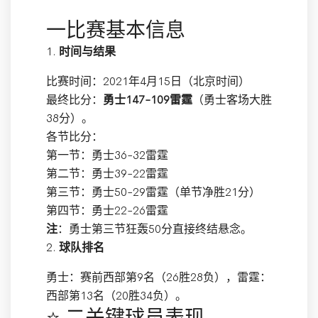
一比赛基本信息
1.
时间与结果
比赛时间：2021年4月15日（北京时间）
最终比分：
勇士147-109雷霆
（勇士客场大胜
38分）。
各节比分：
第一节：勇士36-32雷霆
第二节：勇士39-22雷霆
第三节：勇士50-29雷霆（单节净胜21分）
第四节：勇士22-26雷霆
注
：勇士第三节狂轰50分直接终结悬念。
2.
球队排名
勇士：赛前西部第9名（26胜28负），雷霆：
西部第13名（20胜34负）。
⭐ 二关键球员表现