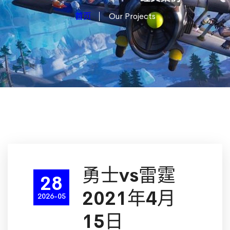
首页
Our Projects
勇士vs雷霆
28
2021年4月
2026-05
15日