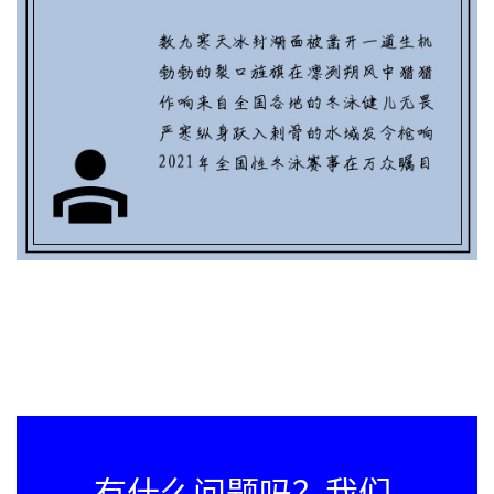
冬泳赛事_2021冬泳
有什么问题吗？我们